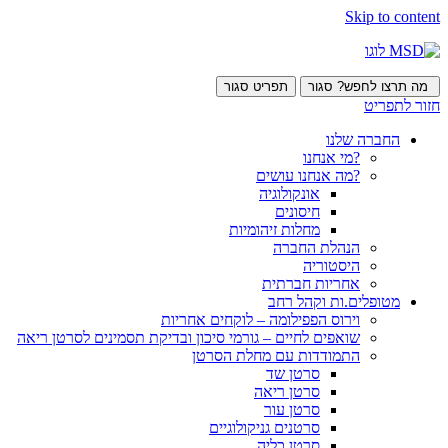
Skip to content
מה תרצו לחפש?
סגור
תפריט
סגור
חזור לתפריט
החברה שלנו
?מי אנחנו
?מה אנחנו עושים
אונקולוגיה
חיסונים
מחלות זיהומיות
הנהלת החברה
היסטוריה
אחריות חברתית
מטופלים.ות וקהל רחב
וירוס הפפילומה – לוקחים אחריות
שואפים לחיים – גורמי סיכון ובדיקת תסמינים לסרטן ריאה
התמודדות עם מחלת הסרטן
סרטן שד
סרטן ריאה
סרטן עור
סרטנים גניקולוגיים
סרטן כליה