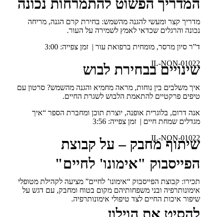
המדריך הפשוט להתמרחות נכונה
מדריך קצר ומעשי להגנה מהשמש: בחירת קרם הגנה, מריחה
נכונה והרגלים שכדאי לאמץ לשמירה על העור.
ד”ר סיון מרסר, מומחית ברפואת עור | זמן צפייה: 3:00
IL-NON-01022
שינויים בבחירת לבוש
איך משלבים בין נוחות, מראה מחמיא והגנה מהשמש? סרטון עם
טיפים פרקטיים להתאמת הלבוש לשגרת החיים.
אנה דרום, בלוגרית אופנה, יוצרת תוכן ומחברת הספר “איך
מגדלים שמחת חיים | זמן צפייה: 3:56
IL-NON-01022
שיתוף מחבק – על קבוצת
הפייסבוק "אימונו' לחיים"
תכירו: קבוצת הפייסבוק “אימונו’ לחיים” מציעה לקהילת מטופלי
אימונותרפיה ובני משפחותיהם מקום בטוח ומחבק, עם דגש על
שיפור איכות החיים לצד טיפולי אימונותרפיה.
להסיט את הוילון