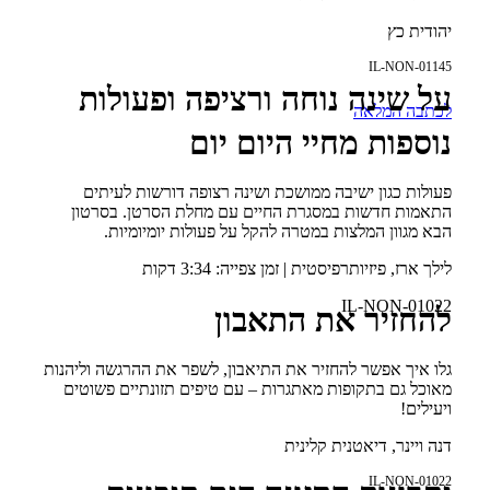
יהודית כץ
IL-NON-01145
על שינה נוחה ורציפה ופעולות
לכתבה המלאה
נוספות מחיי היום יום
פעולות כגון ישיבה ממושכת ושינה רצופה דורשות לעיתים
התאמות חדשות במסגרת החיים עם מחלת הסרטן. בסרטון
הבא מגוון המלצות במטרה להקל על פעולות יומיומיות.
לילך ארז, פיזיותרפיסטית | זמן צפייה: 3:34 דקות
IL-NON-01022
להחזיר את התאבון
גלו איך אפשר להחזיר את התיאבון, לשפר את ההרגשה וליהנות
מאוכל גם בתקופות מאתגרות – עם טיפים תזונתיים פשוטים
ויעילים!
דנה ויינר, דיאטנית קלינית
IL-NON-01022