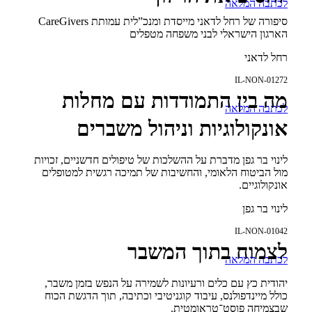
לכתבה המלאה
סיפורה של רחל לדאני מייסדת ומנכ”לית עמותת CareGivers
הארגון הישראלי לבני משפחה מטפלים
רחל לדאני
IL-NON-01272
מה בין התמודדות עם מחלות
לכתבה המלאה
אונקולוגיות וניהול משברים
לינוי בר גפן מדברת על ההשלכות של טיפולים חדשניים, זכויות
מול הביטוח הלאומי, והחשיבות של תמיכה רגשית למטופלים
אונקולוגיים.
לינוי בר גפן
IL-NON-01042
לצמוח בתוך המשבר
לכתבה המלאה
יהודית כץ עם כלים ורעיונות לשמירה על הנפש בזמן משבר,
כולל מיינדפולנס, עיבוד קוגניטיבי וכתיבה, תוך הדגשת הכוח
שבצמיחה פוסט־טראומטית.