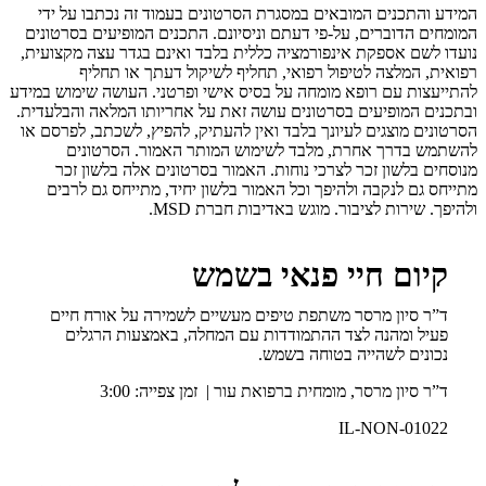
המידע והתכנים המובאים במסגרת הסרטונים בעמוד זה נכתבו על ידי
המומחים הדוברים, על-פי דעתם וניסיונם. התכנים המופיעים בסרטונים
נועדו לשם אספקת אינפורמציה כללית בלבד ואינם בגדר עצה מקצועית,
רפואית, המלצה לטיפול רפואי, תחליף לשיקול דעתך או תחליף
להתייעצות עם רופא מומחה על בסיס אישי ופרטני. העושה שימוש במידע
ובתכנים המופיעים בסרטונים עושה זאת על אחריותו המלאה והבלעדית.
הסרטונים מוצגים לעיונך בלבד ואין להעתיק, להפיץ, לשכתב, לפרסם או
להשתמש בדרך אחרת, מלבד לשימוש המותר האמור. הסרטונים
מנוסחים בלשון זכר לצרכי נוחות. האמור בסרטונים אלה בלשון זכר
מתייחס גם לנקבה ולהיפך וכל האמור בלשון יחיד, מתייחס גם לרבים
ולהיפך. שירות לציבור. מוגש באדיבות חברת MSD.
קיום חיי פנאי בשמש
ד”ר סיון מרסר משתפת טיפים מעשיים לשמירה על אורח חיים
פעיל ומהנה לצד ההתמודדות עם המחלה, באמצעות הרגלים
נכונים לשהייה בטוחה בשמש.
ד”ר סיון מרסר, מומחית ברפואת עור | זמן צפייה: 3:00
IL-NON-01022