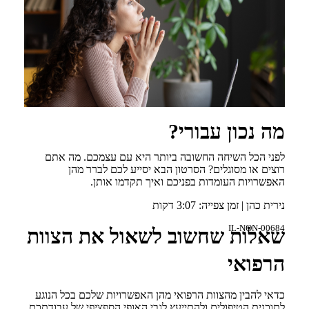
מה נכון עבורי?
לפני הכל השיחה החשובה ביותר היא עם עצמכם. מה אתם
רוצים או מסוגלים? הסרטון הבא יסייע לכם לברר מהן
האפשרויות העומדות בפניכם ואיך תקדמו אותן.
נירית כהן | זמן צפייה: 3:07 דקות
IL-NON-00684
שאלות שחשוב לשאול את הצוות
הרפואי
כדאי להבין מהצוות הרפואי מהן האפשרויות שלכם בכל הנוגע
לתוכנית הטיפולים ולהתייעץ לגבי האופי הספציפי של עבודתכם.