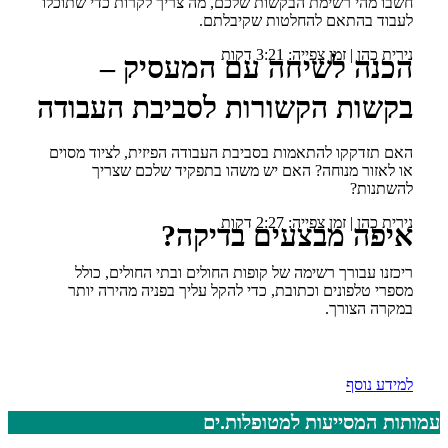
חשבו מהי רשימת הבקשות שלכם, מה צריך לקרות כדי שתוכלו
לעבוד בהתאם להחלטות שקיבלתם.
נירית כהן | זמן צפייה: 3:21 דקות
הכנה לשיחה עם המעסיק –
בקשות הקשורות לסביבת העבודה
האם תזדקקו להתאמות בסביבת העבודה הפיזית, לציוד מסוים
או לאזור מנוחה? האם יש משהו בתפקיד שלכם שצריך
להשתנות?
נירית כהן | זמן צפייה: 2:27 דקות
איפה מבצעים בדיקה?
ריכזנו עבורך רשימה של קופות החולים ובתי החולים, כולל
מספרי טלפונים וכתובת, כדי להקל עליך בפניה מהירה יותר
במקרה הצורך.
למידע נוסף
עמותות המסייעות למטופלות.ים