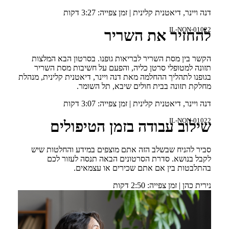
דנה ויינר, דיאטנית קלינית | זמן צפייה: 3:27 דקות
IL-NON-01022
להחזיר את השריר
הקשר בין מסת השריר לבריאות גופנו. בסרטון הבא המלצות
תזונה למטופלי סרטן כליה, והפעם על חשיבות מסת השריר
בגופנו לתהליך ההחלמה מאת דנה ויינר, דיאטנית קלינית, מנהלת
מחלקת תזונה בבית חולים שיבא, תל השומר.
דנה ויינר, דיאטנית קלינית | זמן צפייה: 3:07 דקות
IL-NON-01022
שילוב עבודה בזמן הטיפולים
סביר להניח שבשלב הזה אתם מוצפים במידע והחלטות שיש
לקבל בנושא. סדרת הסרטונים הבאה תנסה לעזור לכם
בהתלבטות בין אם אתם שכירים או עצמאים.
נירית כהן | זמן צפייה: 2:50 דקות
IL-NON-00684