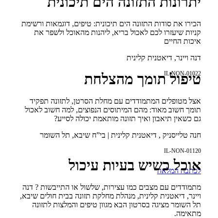
יתרונות התזונה הים תיכונית
הכירו את סודות התזונה הים תיכונית: טיפים, דוגמאות ורשימת
קניות שיעזרו לכם לאכול בריא, ליהנות מהאוכל ולשפר את
איכות החיים
דנה ויינר, דיאטנית קלינית
IL-NON-01022
טיפול תומך מהצלחת
אצל מטופלים המתמודדים עם מחלת הסרטן, לתזונה תפקיד
תומך חשוב מאוד: מהם המיתוסים הנפוצים, למה חשוב לאכול
גם כשאין תיאבון ואיך תזונה מותאמת יכולה לסייע?
חנה טלייסניק , דיאטנית קלינית | בי”ח שיבא, תל השומר
IL-NON-01120
אוכל כשיש בעיות עיכול
לכתבה המלאה
מתמודדים עם מצבים כמו עצירות, שלשול או התייבשות ? דנה
ויינר, דיאטנית קלינית, מנהלת מחלקת תזונה בבית חולים שיבא,
תל השומר מציגה בסרטון הבא מגוון טיפים והמלצות לתזונה
מתאימה.