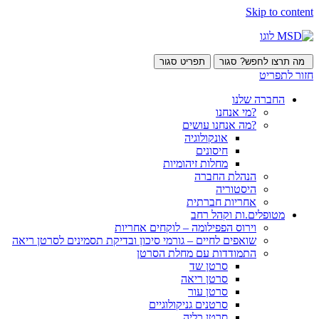
Skip to content
מה תרצו לחפש?
סגור
תפריט
סגור
חזור לתפריט
החברה שלנו
?מי אנחנו
?מה אנחנו עושים
אונקולוגיה
חיסונים
מחלות זיהומיות
הנהלת החברה
היסטוריה
אחריות חברתית
מטופלים.ות וקהל רחב
וירוס הפפילומה – לוקחים אחריות
שואפים לחיים – גורמי סיכון ובדיקת תסמינים לסרטן ריאה
התמודדות עם מחלת הסרטן
סרטן שד
סרטן ריאה
סרטן עור
סרטנים גניקולוגיים
סרטן כליה