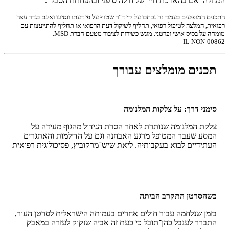
המחלה ואם בהארכת חייו של חולה סופני ובהפחתת הסבל”.
התכנים המופיעים בעמוד זה נכתבו על ידי ד”ר שטוף על פי דעתו ונסיונו ואינם בגדר עצה
רפואית, המלצה לטיפול רפואי, תחליף לשיקול דעת הרפואי או תחליף להתייעצות עם
מומחה על בסיס אישי ופרטני. מוגש כשירות לציבור מטעם חברת MSD.
IL-NON-00862
תכנים מומלצים עבורך
סימני דרך: על צלקות המלנומה
צלקת המלנומה שנותרת לאחר הסרת הגידול מהגוף מעידה על
המסע שעבר המטופל מרגע האבחנה וגם על הדילמות והאתגרים
העתידיים לבוא בעקבותיה. ליאת שיש־מרקוביץ, פסיכולוגית רפואית
מומחית, על ההתמודדות הרגשית של חולי מלנומה לאחר הניתוח.
כשהסרטן התקרב הביתה
בזמן שנלחמה עבור חולים אחרים בעמותה הישראלית לסרטן העור,
התברר לענבל כהן־תובל כי כעת זה אביה שזקוק לעזרה במאבק