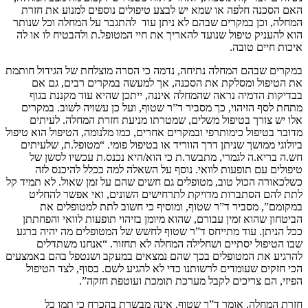
האם הסכנה חלפה או שמא יש לבצע טיפולים נוספים למנוע את חזרת
המחלה, וכן במקרים שבהם לא ניתן עוד להתגבר על המחלה וכל שנותר
הוא להעניק טיפול שנועד להאריך את חיי המטופל.ת ולהבטיח לו או לה
איכות חיים טובה.
במקרים שבהם המחלה נתיחה, נדמה כי הסרה מוצלחת של הגידול חותמת
את הטיפול ומסלקת את הסכנה, אך למעשה במקרים רבים, גם אם
בבדיקות הדמיה נראה שהמחלה איננה, ייתכן שהיא עוד מקננת בגוף
מתחת לסף הזיהוי, כך מסביר ד”ר שטוף, ועל כן עשויה לשוב. במקרים
אלו יש צורך בטיפול משלים, שמטרתו מניעת חזרת המחלה. לעיתים
מדובר בטיפול כימותרפי ובמקרים אחרים, כמו מלנומה, הטיפול הוא טיפול
ביולוגי ממושך שניתן דרך הווריד או בטיפול פומי. “מטופל.ת, שלעיתים
חש.ה בריא.ה לגמרי, מתבשר.ת כי הוא/היא נכנס.ת עכשיו לסשן של
טיפולים עם תופעות לוואי. נוסף על השאלה למה בכלל להיכנס לזה
כשלכאורה הכול טוב, מטופלים גם חשים שהם על זמן שאול. לא תמיד קל
לתת להם הסתברות מדויקת לתרחישים השונים, ואי אפשר להחליט
במקומם”, מסביר ד”ר שטוף, ומוסיף כי חשוב לתת למטופלים את
הביטחון שהוא זמין עבורם, שהוא מיומן בזיהוי תופעות לוואי והפחתתן
ככל הניתן. עוד מתייחס ד”ר שטוף לחשש של המטופלים מה יהיה ברגע
שבו הטיפול יסתיים ושחלילה המחלה לא תחזור. “אנחנו משתדלים
להרגיע את המטופלים בכך שהם נמצאים במעקב ושנטפל בהם באמצעים
הכי חזקים שעומדים לרשותנו כדי לא להגיע לשם. בסוף, לצד הטיפול
הפיזי, הם צריכים לקבל מערכת תומכת ועוטפת חזקה”.
חזרת המחלה, אומר ד”ר שטוף, אינה מבשרת בהכרח כי תמו כל