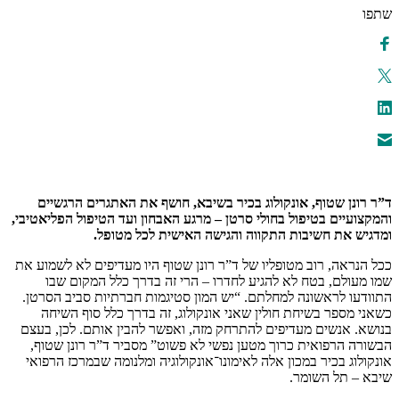
שתפו
ד”ר רונן שטוף, אונקולוג בכיר בשיבא, חושף את האתגרים הרגשיים
והמקצועיים בטיפול בחולי סרטן – מרגע האבחון ועד הטיפול הפליאטיבי,
ומדגיש את חשיבות התקווה והגישה האישית לכל מטופל.
ככל הנראה, רוב מטופליו של ד”ר רונן שטוף היו מעדיפים לא לשמוע את
שמו מעולם, בטח לא להגיע לחדרו – הרי זה בדרך כלל המקום שבו
התוודעו לראשונה למחלתם. “יש המון סטיגמות חברתיות סביב הסרטן.
כשאני מספר בשיחת חולין שאני אונקולוג, זה בדרך כלל סוף השיחה
בנושא. אנשים מעדיפים להתרחק מזה, ואפשר להבין אותם. לכן, בעצם
הבשורה הרפואית כרוך מטען נפשי לא פשוט” מסביר ד”ר רונן שטוף,
אונקולוג בכיר במכון אלה לאימונו־אונקולוגיה ומלנומה שבמרכז הרפואי
שיבא – תל השומר.