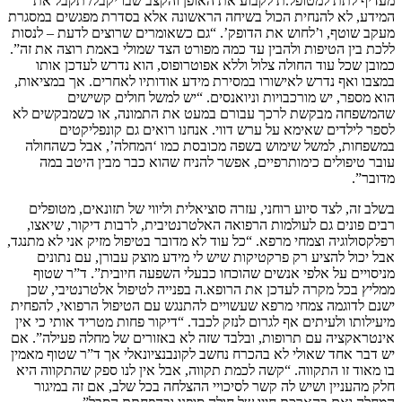
מעדיף לתת למטופל.ת לקבוע את האופן והקצב שבו יקבל/ תקבל את
המידע, לא להנחית הכול בשיחה הראשונה אלא בסדרת מפגשים במסגרת
מעקב שוטף, ו’לחוש את הדופק’. “גם כשאומרים שרוצים לדעת – לנסות
ללכת בין הטיפות ולהבין עד כמה מפורט הצד שמולי באמת רוצה את זה”.
כמובן שכל עוד החולה צלול וללא אפוטרופוס, הוא נדרש לעדכן אותו
במצבו ואף נדרש לאישורו במסירת מידע אודותיו לאחרים. אך במציאות,
הוא מספר, יש מורכבויות וניואנסים. “יש למשל חולים קשישים
שהמשפחה מבקשת לרכך עבורם במעט את התמונה, או כשמבקשים לא
לספר לילדים שאימא על ערש דווי. אנחנו רואים גם קונפליקטים
במשפחות, למשל שימוש בשפה מכובסת כמו ‘המחלה’, אבל כשהחולה
עובר טיפולים כימותרפיים, אפשר להניח שהוא כבר מבין היטב במה
מדובר”.
בשלב זה, לצד סיוע רוחני, עזרה סוציאלית וליווי של תזונאים, מטופלים
רבים פונים גם לעולמות הרפואה האלטרנטיבית, לרבות דיקור, שיאצו,
רפלקסולוגיה וצמחי מרפא. “כל עוד לא מדובר בטיפול מזיק אני לא מתנגד,
אבל יכול להציע רק פרקטיקות שיש לי מידע מוצק עבורן, עם נתונים
מניסויים על אלפי אנשים שהוכחו כבעלי השפעה חיובית”. ד”ר שטוף
ממליץ בכל מקרה לעדכן את הרופא.ה בפנייה לטיפול אלטרנטיבי, שכן
ישנם לדוגמה צמחי מרפא שעשויים להתנגש עם הטיפול הרפואי, להפחית
מיעילותו ולעיתים אף לגרום לנזק לכבד. “דיקור פחות מטריד אותי כי אין
אינטראקציה עם תרופות, ובלבד שזה לא באזורים של מחלה פעילה”. אם
יש דבר אחד שאולי לא בהכרח נחשב לקונבנציונאלי אך ד”ר שטוף מאמין
בו מאוד זו התקווה. “קשה לכמת תקווה, אבל אין לנו ספק שהתקווה היא
חלק מהעניין ושיש לה קשר לסיכויי ההצלחה בכל שלב, אם זה במיגור