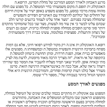
מרגע האבחון ולאורך המסע המורכב של מחלת הסרטן, הרופא.ה
האונקולוג.ית תופס.ת מקום משמעותי בחיי המטופל.ת. כל מפגש עם חולה
מהווה צומת מרכזי במסע, כל מפגש משפיע באופן ישיר על איכות חייהם
של החולים ועל יכולתם להתמודד עם האתגרים הפיזיים והנפשיים
שהמחלה מציבה בפניהם. “מצד אחד עלינו לעמוד ברגעים קורעי הלב
שבהם עלינו לבשר כי אין עוד מה לעשות, מצד שני ככל שהמחקר מתקדם
ויותר סוגי סרטן הופכים ממחלה סופנית למחלה כרונית, ישנם גם רגעים
של ניצחון והתעלות. ספציפית במלנומה, עשינו כברת דרך משמעותית
ומבורכת”.
רופא.ה האונקולוג.ית אינו.ה רק מקור למידע רפואי חיוני, אלא גם דמות
מפתח בתמיכה הרגשית והנפשית במטופל.ת ובמשפחתו.ה. מפגשים אלו
מאפשרים בניית אמון, הפגת חרדות, ומתן תחושת ביטחון למטופל.ת
בתקופה של אי-ודאות. “זה מצריך הרבה מאוד מיומנות, לדעת מה לציין,
מתי ובאיזה אופן. להגיד שאני תמיד מצליח להעביר את המסר כפי שהייתי
רוצה? נראה שלא, אבל ככה זה באינטראקציה הרגישה הזאת. סרטן
מעורר אצל כולנו דעות קדומות ופחדים, והמורכבות הרגשית היא אולי
הקושי הגדול ביותר בעבודה שלי”, מספר ד”ר שטוף.
מפגשים לאורך המסע
המפגש עם אונקולוג.ית מתקיים בכמה שלבים שונים של הטיפול במחלה,
מהמפגש הראשון שבו מקבלים המטופלים את האבחנה, מתוודעים
למחלה מקרוב בפעם הראשונה ומקבלים תוכנית טיפולים ראשונית או
נשלחים לבדיקות נוספות, לאחר ניתוח כשנדרש לקבוע מה מצב המחלה,