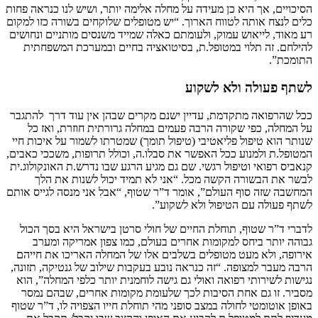
הסיכויים, אך היא כן מעידה על מחלה אלימה יותר, ושיש לנו כנראה פחות
כלים לנצח אותה לטווח הארוך. “יש מטופלים שלוקחים בשורה כזו למקום
רע מאוד, לייאוש עמוק, ולעומתם כאלה שמייד משנסים מותניים ונחושים
להילחם. זה תלוי במטופל.ת, בסיטואציה בחיים ובמערכת המשפחתית
התומכת”.
לשתף פעולה ולא לשקוע
ככל שהרפואה מתקדמת, עדיין ישנם מקרים שבהן אין עוד דרך להתגבר
על המחלה, כפי שקורה הרבה פעמים במחלה גרורתית חוזרת, ואז כל
שנותר הוא טיפול פליאטיבי (טיפול תומך) שמטרתו לשמור על איכות חיי
המטופל.ת ולמנוע ככל האפשר את סבלו.ה, וכולל תרופות, משככי כאבים,
קנאביס רפואי וטיפול רגשי. שם גם מגיע הרגע שבו נדרש.ת האונקולוג.ית
לבשר את הבשורה הקשה מכל. “אני לא תמיד יכול לשנות את הלך
המחשבה שזה סוף העולם”, אומר ד”ר שטוף, “אבל אני מנסה לגייס אותם
לשתף פעולה עם הטיפול ולא לשקוע”.
לדברי ד”ר שטוף, תוחלת החיים של חולי סרטן בישראל היא בסך הכול
גבוהה יותר ביחס למקומות אחרים בעולם, כמו צפון אמריקה ומערב
אירופה, ולא מעט מטופלים בשלבים אלו של המחלה האריכו את חייהם
הרבה מעבר למצופה. “זה כנראה נובע בעקבות שילוב של גנטיקה, תזונה,
נגישות לשירותי רפואה ואולי גם גישה לוחמנית יותר כלפי המחלה”, הוא
מסביר. זו גם אחת הסיבות לכך שלעומת מקומות אחרים, שבהם נמסר
באופן אוטומטי לחולה במצב סופני מהי תוחלת חייו הצפויה לו, ד”ר שטוף