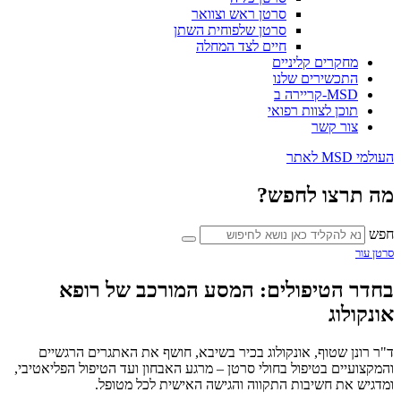
סרטן ראש וצוואר
סרטן שלפוחית השתן
חיים לצד המחלה
מחקרים קליניים
התכשירים שלנו
MSD-קריירה ב
תוכן לצוות רפואי
צור קשר
העולמי MSD לאתר
מה תרצו לחפש?
חפש
סרטן עור
בחדר הטיפולים: המסע המורכב של רופא
אונקולוג
ד"ר רונן שטוף, אונקולוג בכיר בשיבא, חושף את האתגרים הרגשיים
והמקצועיים בטיפול בחולי סרטן – מרגע האבחון ועד הטיפול הפליאטיבי,
ומדגיש את חשיבות התקווה והגישה האישית לכל מטופל.