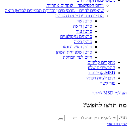
מטופלים.ות וקהל רחב
וירוס הפפילומה – לוקחים אחריות
שואפים לחיים – גורמי סיכון ובדיקת תסמינים לסרטן ריאה
התמודדות עם מחלת הסרטן
סרטן שד
סרטן ריאה
סרטן עור
סרטנים גניקולוגיים
סרטן כליה
סרטן ראש וצוואר
סרטן שלפוחית השתן
חיים לצד המחלה
מחקרים קליניים
התכשירים שלנו
MSD-קריירה ב
תוכן לצוות רפואי
צור קשר
העולמי MSD לאתר
מה תרצו לחפש?
חפש
לחץ דם ריאתי