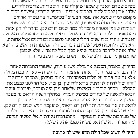
יותר את זמן האבחון ואת תחילת קבלת הטיפול. “הרבה מהמטופלות
בשלב שטרם האבחון, שמעו שהן לחוצות, היסטריות, צריכות להירגע.
שלחו אותן לפסיכולוגים ולפסיכיאטרים”, מספר קופרמן, ומשתף בסיפור
מקומם למדי שמציג את עומק הבעיה: “בכחמישה עד עשרה אחוזים
מהמקרים של מחלה ראשונית, יש קשר גנטי. כך היה במקרה של שתי
תאומות שאמן נפטרה מהמחלה כמה שנים קודם לכן. בהתחלה רק אחת
מהתאומות חלתה, היא עברה השתלת ריאות ולצערנו לא עמדה בהשתלה
ונפטרה. אחרי כמה שנים החלו להופיעו סימפטומים דומים אצל אחותה,
היא ניגשה לרופא ואפילו ששיתפה בהיסטוריה המשפחתית הקשה, הרופא
שלח אותה לדרכה בטענה שהיא בסך הכול לחוצה”. אלא שבזמן
שהאבחון מתעכב, הלב של אותן נשים נאבק והמצב מידרדר.
בהיריון, כאמור, הסכנה אף גדלה משמעותית, ושיעורי התמותה לאחר
לידה גבוהים במיוחד. “זו אחת ההתמודדויות הקשות – לא רק עם המחלה,
אלא גם עם ויתור על חלום האימהות”, אומר קופרמן, שמדבר מדם לבו.
“היה יכול להיות לנו תינוק בריא לחלוטין, בן זכר. אבל החלטנו לבצע את
ההפלה”, מספר קופרמן. האשפוז שלאחר מכן היה מורכב, סיבוכים וזיהום
הביאו לאשפוז של כחודש בטיפול הנמרץ. במהלך השנה הראשונה מצבה
המשיך להתדרדר, והיא הלכה ונחלשה. באותה שנה הכיר קופרמן
לראשונה את עמותת יתר לחץ דם ריאתי, שהוקמה חמש שנים קודם לכן.
זמן קצר לאחר מכן הצטרף כמתנדב לוועדת הביקורת. זו הייתה תחילתה
של מעורבות שהלכה והעמיקה – מהתנדבות נקודתית אל תפקיד הנהגה,
ומהתמודדות אישית אל עשייה למען קהילה שלמה.
“היה לי חשוב שכל חולה תדע שיש לה כתובת”