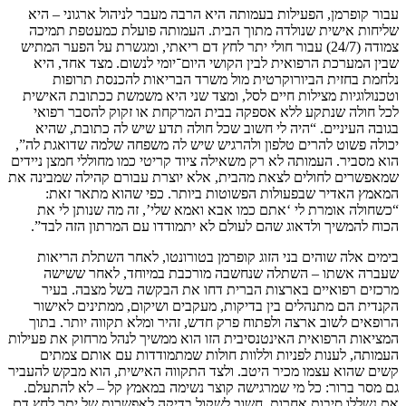
עבור קופרמן, הפעילות בעמותה היא הרבה מעבר לניהול ארגוני – היא
שליחות אישית שנולדה מתוך הבית. העמותה פועלת כמעטפת תמיכה
צמודה (24/7) עבור חולי יתר לחץ דם ריאתי, ומגשרת על הפער המתיש
שבין המערכת הרפואית לבין הקושי היום־יומי לנשום. מצד אחד, היא
נלחמת בחזית הביורוקרטית מול משרד הבריאות להכנסת תרופות
וטכנולוגיות מצילות חיים לסל, ומצד שני היא משמשת ככתובת האישית
לכל חולה שנתקע ללא אספקה בבית המרקחת או זקוק להסבר רפואי
בגובה העיניים. “היה לי חשוב שכל חולה תדע שיש לה כתובת, שהיא
יכולה פשוט להרים טלפון ולהרגיש שיש לה משפחה שלמה שדואגת לה”,
הוא מסביר. העמותה לא רק משאילה ציוד קריטי כמו מחוללי חמצן ניידים
שמאפשרים לחולים לצאת מהבית, אלא יוצרת עבורם קהילה שמבינה את
המאמץ האדיר שבפעולות הפשוטות ביותר. כפי שהוא מתאר זאת:
“כשחולה אומרת לי ‘אתם כמו אבא ואמא שלי’, זה מה שנותן לי את
הכוח להמשיך ולדאוג שהם לעולם לא יתמודדו עם המרתון הזה לבד”.
בימים אלה שוהים בני הזוג קופרמן בטורונטו, לאחר השתלת הריאות
שעברה אשתו – השתלה שנחשבה מורכבת במיוחד, לאחר ששישה
מרכזים רפואיים בארצות הברית דחו את הבקשה בשל מצבה. בעיר
הקנדית הם מתנהלים בין בדיקות, מעקבים ושיקום, ממתינים לאישור
הרופאים לשוב ארצה ולפתוח פרק חדש, זהיר ומלא תקווה יותר. בתוך
המציאות הרפואית האינטנסיבית הזו הוא ממשיך לנהל מרחוק את פעילות
העמותה, לענות לפניות וללוות חולות שמתמודדות עם אותם צמתים
קשים שהוא עצמו מכיר היטב. ולצד התקווה האישית, הוא מבקש להעביר
גם מסר ברור: כל מי שמרגישה קוצר נשימה במאמץ קל – לא להתעלם.
אם נשללו סיבות אחרות, חשוב לשקול בדיקה לאפשרות של יתר לחץ דם