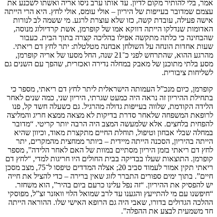
אמר, בלי להותיר מקום לדיון. עד אותו ערב ניסו אריה ואשתו לשכנע את
עצמם שמדובר בעייפות של היריון – אולי עומס, אולי לחץ. היא הרי הייתה
אישה פעילה, עובדת קשה, כזו שלא עוצרת לרגע. מי ששמה לב לנורות
האדומות שנדלקו הייתה דווקא אמו של קופרמן, אשת קרדיולוג מנוסה,
שהבחינה כי כלתה מתקשה אפילו בהליכה קצרה בתוך הבית. כעבור
שעות אחדות הונחה על השולחן אבחנה מטלטלת: יתר לחץ דם ריאתי.
מהרגע ההוא, שהתרחש לפני כ־21 שנה, החל מסעו של אריה קופרמן,
מסע בלתי מתוכנן של מאבק במחלה נדירה ואכזרית, שהפך עם השנים גם
לשליחות ציבורית.
קופרמן, כיום מנכ”ל העמותה הישראלית ליתר לחץ דם ריאתי, מספר כי
בתחילת ההיריון זה נראה היה כמעט שגרתי, היריון שני, כמה שנים לאחר
הלידה הקודמת, שלווה בעייפות גדולה מהרגיל. גם כשעלה חשד קל, פנו
לרופאת המשפחה שלאחר סדרת בדיקות לא מצאה ממצא חריג והמליצה
להפחית בלחצים. אלא שלמעשה המצב היה הרבה יותר קריטי. “מדובר
במחלה שבלי אבחון וטיפול, תוחלת החיים מתקצרת מאוד, וכיוון שהיא
הייתה בהיריון, הסכנה הייתה מיידית – ביותר ממחצית מהמקרים, יתר
לחץ דם ריאתי בזמן היריון מסתיים במוות של האם לאחר הלידה”, מספר
קופרמן. התוצאות שעלו בבדיקה בבית החולים היו חריגות למדי, “לחץ דם
ריאתי תקין אמור לעמוד סביב 20; אצלה המדדים טיפסו ל־75, מצב מסכן
חיים”. בתוך ימים ספורים התברר לזוג שאין ברירה – כדי להציל את חייה
יש להפסיק את ההיריון. “זה נפל עלינו כרעם ביום בהיר”, הוא משחזר.
“חיפשנו עם מי להתייעץ והגענו עד לרב שמואל הלוי וואזנר זצ”ל, מפוסקי
ההלכה הגדולים בדורו, שאבי היה גם הרופא האישי שלו. ההוראה הייתה
חד משמעית לבצע את ההפלה”.