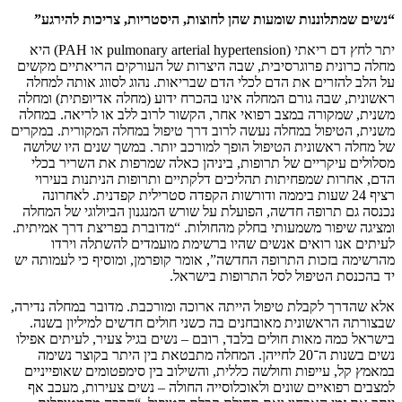
“נשים שמתלוננות שומעות שהן לחוצות, היסטריות, צריכות להירגע”
יתר לחץ דם ריאתי (pulmonary arterial hypertension או PAH) היא
מחלה כרונית פרוגרסיבית, שבה היצרות של העורקים הריאתיים מקשים
על הלב להזרים את הדם לכלי הדם שבריאות. נהוג לסווג אותה למחלה
ראשונית, שבה גורם המחלה אינו בהכרח ידוע (מחלה אדיופתית) ומחלה
משנית, שמקורה במצב רפואי אחר, הקשור לרוב ללב או לריאה. במחלה
משנית, הטיפול במחלה נעשה לרוב דרך טיפול במחלה המקורית. במקרים
של מחלה ראשונית הטיפול הופך למורכב יותר. במשך שנים היו שלושה
מסלולים עיקריים של תרופות, ביניהן כאלה שמרפות את השריר בכלי
הדם, אחרות שמפחיתות תהליכים דלקתיים ותרופות הניתנות בעירוי
רציף 24 שעות ביממה ודורשות הקפדה סטרילית קפדנית. לאחרונה
נכנסה גם תרופה חדשה, הפועלת על שורש המנגנון הביולוגי של המחלה
ומציגה שיפור משמעותי בחלק מהחולות. “מדוברת בפריצת דרך אמיתית.
לעיתים אנו רואים אנשים שהיו ברשימת מועמדים להשתלה וירדו
מהרשימה בזכות התרופה החדשה”, אומר קופרמן, ומוסיף כי לעמותה יש
יד בהכנסת הטיפול לסל התרופות בישראל.
אלא שהדרך לקבלת טיפול הייתה ארוכה ומורכבת. מדובר במחלה נדירה,
שבצורתה הראשונית מאובחנים בה כשני חולים חדשים למיליון בשנה.
בישראל כמה מאות חולים בלבד, רובם – נשים בגיל צעיר, לעיתים אפילו
נשים בשנות ה־20 לחייהן. המחלה מתבטאת בין היתר בקוצר נשימה
במאמץ קל, עייפות וחולשה כללית, והשילוב בין סימפטומים שאופייניים
למצבים רפואיים שונים ולאוכלוסייה החולה – נשים צעירות, מעכב אף